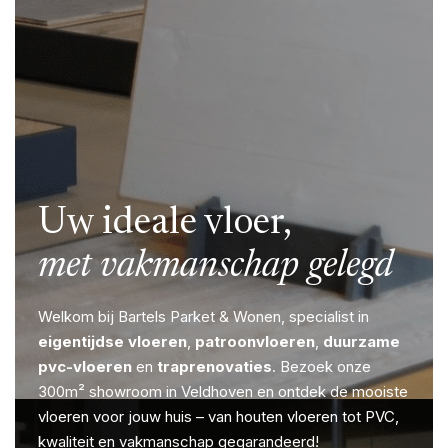
Uw ideale vloer,
met vakmanschap gelegd
Welkom bij Bartels Parket & Wonen, specialist in
eigentijdse vloeren
,
patroonvloeren
,
duurzame
pvc-vloeren
en
traprenovaties
.
Bezoek onze
300m² showroom in Veldhoven en ontdek de mooiste
vloeren voor jouw huis – van houten vloeren tot PVC,
kwaliteit en vakmanschap gegarandeerd!