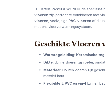
Bij Bartels Parket & WONEN, dé specialist i
vloeren
zijn perfect te combineren met vlo
vloeren
, veelzijdige
PVC-vloeren
of duu
met ons vloerverwarmingssysteem.
Geschikte Vloeren
Warmtegeleiding
:
Keramische teg
Dikte
: dunne vloeren zijn beter, omd
Materiaal
: Houten vloeren zijn gesch
massief hout.
Flexibiliteit
:
PVC
en
vinyl
kunnen bet