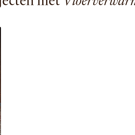
jecten met
Vloerverwar