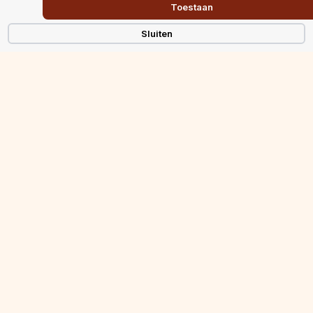
Toestaan
Houten vloer olie
Sluiten
LEES MEER
PVC vloer
LEES MEER
Woonbeton vloer