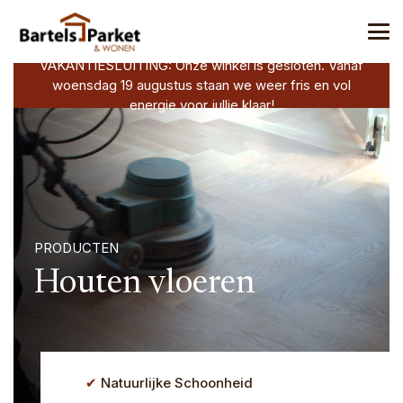
VAKANTIESLUITING: Onze winkel is gesloten. Vanaf
woensdag 19 augustus staan we weer fris en vol
energie voor jullie klaar!
PRODUCTEN
Houten vloeren
Natuurlijke Schoonheid