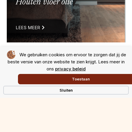
Houten vloer olie
LEES MEER
We gebruiken cookies om ervoor te zorgen dat jij de
Laminaat vloer
beste versie van onze website te zien krijgt. Lees meer in
ons
privacy beleid
Toestaan
LEES MEER
Sluiten
PVC vloer