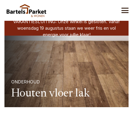
VAKANTIESLUITING: Onze winkel is gesloten. Vanaf
woensdag 19 augustus staan we weer fris en vol
energie voor jullie klaar!
ONDERHOUD
Houten vloer lak