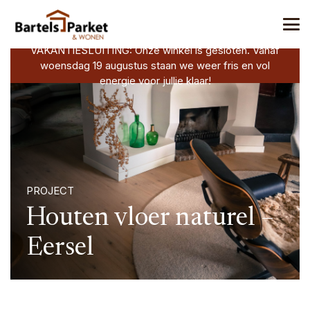
VAKANTIESLUITING: Onze winkel is gesloten. Vanaf
woensdag 19 augustus staan we weer fris en vol
energie voor jullie klaar!
PROJECT
Houten vloer naturel –
Eersel